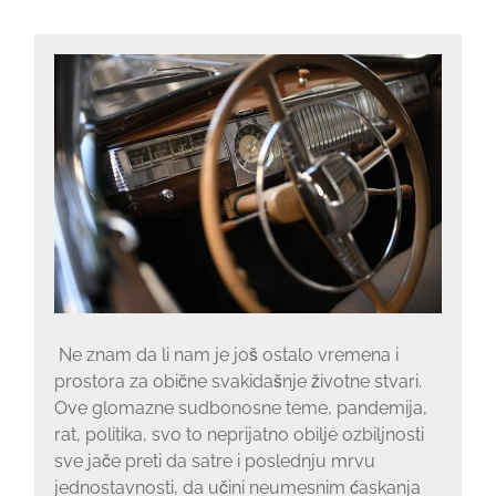
Ne znam da li nam je još ostalo vremena i
prostora za obične svakidašnje životne stvari.
Ove glomazne sudbonosne teme, pandemija,
rat, politika, svo to neprijatno obilje ozbiljnosti
sve jače preti da satre i poslednju mrvu
jednostavnosti, da učini neumesnim ćaskanja