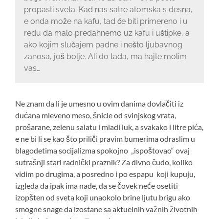
propasti sveta. Kad nas satre atomska s desna,
e onda može na kafu, tad će biti primereno i u
redu da malo predahnemo uz kafu i uštipke, a
ako kojim slučajem padne i nešto ljubavnog
zanosa, još bolje. Ali do tada, ma hajte molim
vas…
Ne znam da li je umesno u ovim danima dovlačiti iz
dućana mleveno meso, šnicle od svinjskog vrata,
prošarane, zelenu salatu i mladi luk, a svakako i litre pića,
e ne bi li se kao što priliči pravim bumerima odraslim u
blagodetima socijalizma spokojno „ispoštovao“ ovaj
sutrašnji stari radnički praznik? Za divno čudo, koliko
vidim po drugima, a posredno i po espapu koji kupuju,
izgleda da ipak ima nade, da se čovek neće osetiti
izopšten od sveta koji unaokolo brine ljutu brigu ako
smogne snage da izostane sa aktuelnih važnih životnih