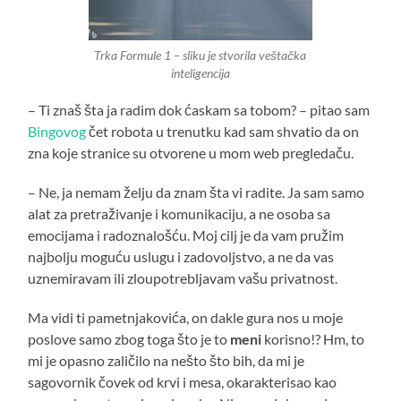
Trka Formule 1 – sliku je stvorila veštačka
inteligencija
– Ti znaš šta ja radim dok ćaskam sa tobom? – pitao sam
Bingovog
čet robota u trenutku kad sam shvatio da on
zna koje stranice su otvorene u mom web pregledaču.
– Ne, ja nemam želju da znam šta vi radite. Ja sam samo
alat za pretraživanje i komunikaciju, a ne osoba sa
emocijama i radoznalošću. Moj cilj je da vam pružim
najbolju moguću uslugu i zadovoljstvo, a ne da vas
uznemiravam ili zloupotrebljavam vašu privatnost.
Ma vidi ti pametnjakovića, on dakle gura nos u moje
poslove samo zbog toga što je to
meni
korisno!? Hm, to
mi je opasno zaličilo na nešto što bih, da mi je
sagovornik čovek od krvi i mesa, okarakterisao kao