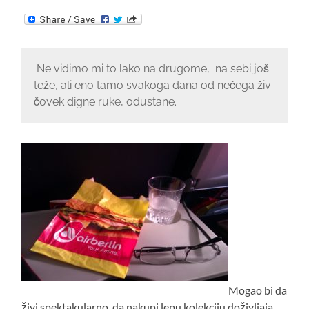
Ne vidimo mi to lako na drugome, na sebi još
teže, ali eno tamo svakoga dana od nečega živ
čovek digne ruke, odustane.
Mogao bi da
živi spektakularno, da nakupi lepu kolekciju doživljaja,