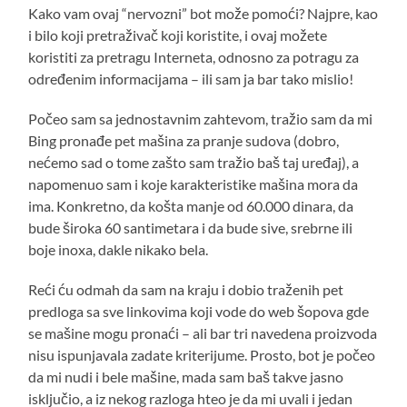
Kako vam ovaj “nervozni” bot može pomoći? Najpre, kao
i bilo koji pretraživač koji koristite, i ovaj možete
koristiti za pretragu Interneta, odnosno za potragu za
određenim informacijama – ili sam ja bar tako mislio!
Počeo sam sa jednostavnim zahtevom, tražio sam da mi
Bing pronađe pet mašina za pranje sudova (dobro,
nećemo sad o tome zašto sam tražio baš taj uređaj), a
napomenuo sam i koje karakteristike mašina mora da
ima. Konkretno, da košta manje od 60.000 dinara, da
bude široka 60 santimetara i da bude sive, srebrne ili
boje inoxa, dakle nikako bela.
Reći ću odmah da sam na kraju i dobio traženih pet
predloga sa sve linkovima koji vode do web šopova gde
se mašine mogu pronaći – ali bar tri navedena proizvoda
nisu ispunjavala zadate kriterijume. Prosto, bot je počeo
da mi nudi i bele mašine, mada sam baš takve jasno
isključio, a iz nekog razloga hteo je da mi uvali i jedan