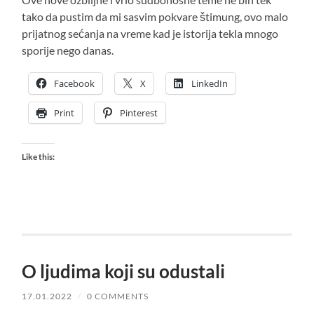
tako da pustim da mi sasvim pokvare štimung, ovo malo
prijatnog sećanja na vreme kad je istorija tekla mnogo
sporije nego danas.
Facebook
X
LinkedIn
Print
Pinterest
Like this:
O ljudima koji su odustali
17.01.2022
/
0 COMMENTS