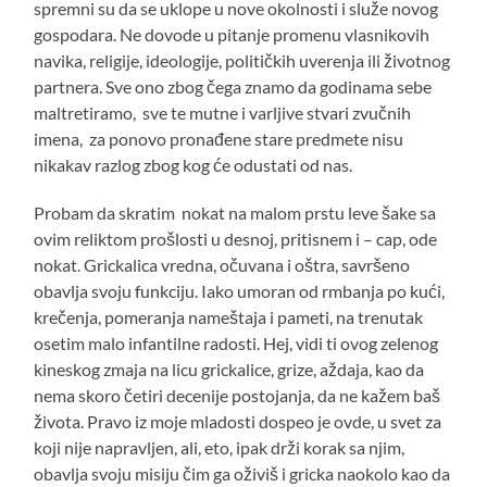
spremni su da se uklope u nove okolnosti i služe novog
gospodara. Ne dovode u pitanje promenu vlasnikovih
navika, religije, ideologije, političkih uverenja ili životnog
partnera. Sve ono zbog čega znamo da godinama sebe
maltretiramo, sve te mutne i varljive stvari zvučnih
imena, za ponovo pronađene stare predmete nisu
nikakav razlog zbog kog će odustati od nas.
Probam da skratim nokat na malom prstu leve šake sa
ovim reliktom prošlosti u desnoj, pritisnem i – cap, ode
nokat. Grickalica vredna, očuvana i oštra, savršeno
obavlja svoju funkciju. Iako umoran od rmbanja po kući,
krečenja, pomeranja nameštaja i pameti, na trenutak
osetim malo infantilne radosti. Hej, vidi ti ovog zelenog
kineskog zmaja na licu grickalice, grize, aždaja, kao da
nema skoro četiri decenije postojanja, da ne kažem baš
života. Pravo iz moje mladosti dospeo je ovde, u svet za
koji nije napravljen, ali, eto, ipak drži korak sa njim,
obavlja svoju misiju čim ga oživiš i gricka naokolo kao da