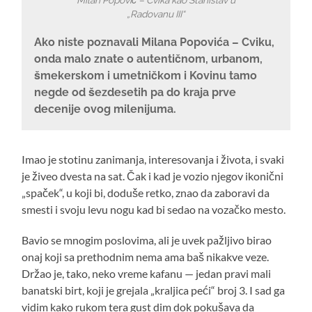
„Radovanu III“
Ako niste poznavali Milana Popovića – Cviku,
onda malo znate o autentičnom, urbanom,
šmekerskom i umetničkom i Kovinu tamo
negde od šezdesetih pa do kraja prve
decenije ovog milenijuma.
Imao je stotinu zanimanja, interesovanja i života, i svaki
je živeo dvesta na sat. Čak i kad je vozio njegov ikonični
„spaček“, u koji bi, doduše retko, znao da zaboravi da
smesti i svoju levu nogu kad bi sedao na vozačko mesto.
Bavio se mnogim poslovima, ali je uvek pažljivo birao
onaj koji sa prethodnim nema ama baš nikakve veze.
Držao je, tako, neko vreme kafanu — jedan pravi mali
banatski birt, koji je grejala „kraljica peći“ broj 3. I sad ga
vidim kako rukom tera gust dim dok pokušava da