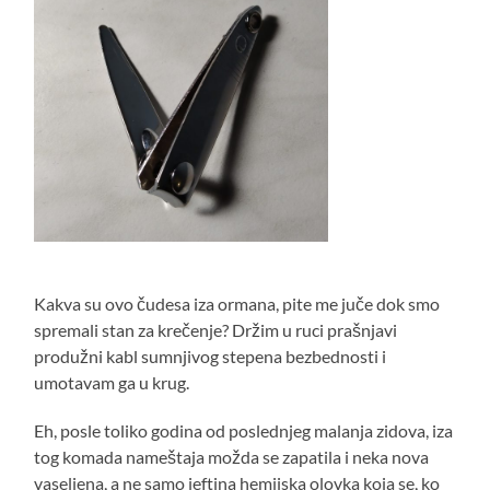
Kakva su ovo čudesa iza ormana, pite me juče dok smo
spremali stan za krečenje? Držim u ruci prašnjavi
produžni kabl sumnjivog stepena bezbednosti i
umotavam ga u krug.
Eh, posle toliko godina od poslednjeg malanja zidova, iza
tog komada nameštaja možda se zapatila i neka nova
vaseljena, a ne samo jeftina hemijska olovka koja se, ko