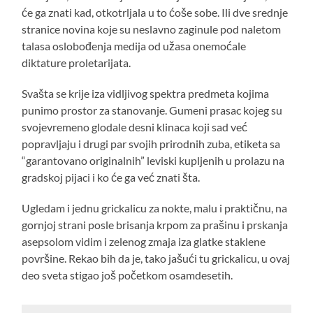
će ga znati kad, otkotrljala u to ćoše sobe. Ili dve srednje
stranice novina koje su neslavno zaginule pod naletom
talasa oslobođenja medija od užasa onemoćale
diktature proletarijata.
Svašta se krije iza vidljivog spektra predmeta kojima
punimo prostor za stanovanje. Gumeni prasac kojeg su
svojevremeno glodale desni klinaca koji sad već
popravljaju i drugi par svojih prirodnih zuba, etiketa sa
“garantovano originalnih” leviski kupljenih u prolazu na
gradskoj pijaci i ko će ga već znati šta.
Ugledam i jednu grickalicu za nokte, malu i praktičnu, na
gornjoj strani posle brisanja krpom za prašinu i prskanja
asepsolom vidim i zelenog zmaja iza glatke staklene
površine. Rekao bih da je, tako jašući tu grickalicu, u ovaj
deo sveta stigao još početkom osamdesetih.