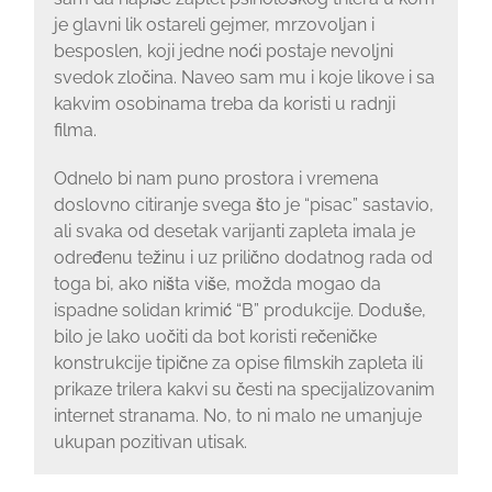
je glavni lik ostareli gejmer, mrzovoljan i
besposlen, koji jedne noći postaje nevoljni
svedok zločina. Naveo sam mu i koje likove i sa
kakvim osobinama treba da koristi u radnji
filma.
Odnelo bi nam puno prostora i vremena
doslovno citiranje svega što je “pisac” sastavio,
ali svaka od desetak varijanti zapleta imala je
određenu težinu i uz prilično dodatnog rada od
toga bi, ako ništa više, možda mogao da
ispadne solidan krimić “B” produkcije. Doduše,
bilo je lako uočiti da bot koristi rečeničke
konstrukcije tipične za opise filmskih zapleta ili
prikaze trilera kakvi su česti na specijalizovanim
internet stranama. No, to ni malo ne umanjuje
ukupan pozitivan utisak.