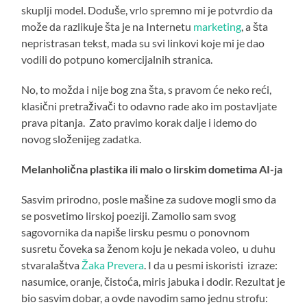
skuplji model. Doduše, vrlo spremno mi je potvrdio da
može da razlikuje šta je na Internetu
marketing
, a šta
nepristrasan tekst, mada su svi linkovi koje mi je dao
vodili do potpuno komercijalnih stranica.
No, to možda i nije bog zna šta, s pravom će neko reći,
klasični pretraživači to odavno rade ako im postavljate
prava pitanja. Zato pravimo korak dalje i idemo do
novog složenijeg zadatka.
Melanholična plastika ili malo o lirskim dometima AI-ja
Sasvim prirodno, posle mašine za sudove mogli smo da
se posvetimo lirskoj poeziji. Zamolio sam svog
sagovornika da napiše lirsku pesmu o ponovnom
susretu čoveka sa ženom koju je nekada voleo, u duhu
stvaralaštva
Žaka Prevera
. I da u pesmi iskoristi izraze:
nasumice, oranje, čistoća, miris jabuka i dodir. Rezultat je
bio sasvim dobar, a ovde navodim samo jednu strofu: