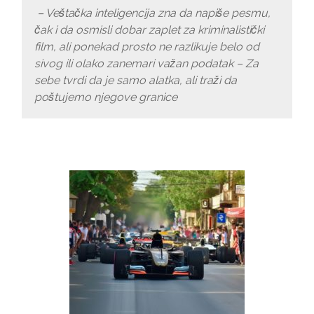
– Veštačka inteligencija zna da napiše pesmu,
čak i da osmisli dobar zaplet za kriminalistički
film, ali ponekad prosto ne razlikuje belo od
sivog ili olako zanemari važan podatak – Za
sebe tvrdi da je samo alatka, ali traži da
poštujemo njegove granice