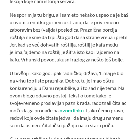
lekcija koje nam istorija servira.
Ne sporim ja tu brigu, ali sam eto nekako uspeo da je baš
u ovom trenutku gurnem u stranu, da je privremeno
zaboravim bez (valjda) posledica. Praznična porcija
roštilja ne sme da trpi, šta god da sa strane vreba i preti!
Jer, kad se već dohvatih roštilja, roštilj je kafa među
jelima, ‘ajdemo na roštilj je šifra isto kao i ‘ajdemo na
kafu. Vrhunski povod, ukusni razlog za nešto još bolje.
U bivšoj i, kako god, ipak radničkoj državi, 1. maj je bio
na vrhu top liste praznika. Dobro, tu je imao oštru
konkurenciju u Danu republike, ali to sad nije tema. Na
ovom blogu odavno postoji tekst o tome kako je
svojevremeno proslavljan paznik rada, radoznali čitalac
može da ga pronađe na
ovom linku
.
I, ako ćemo pravo,
redovi koje ovde čitate jedva i da imaju drugu namenu
sem da usmere čitalačku pažnju na tu staru priču.
Ove nove ozbiljne i vrlo sudbonosne teme ne bih tek