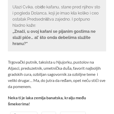
Ulazi Cvika, obiđe kafanu, stane pred njihov sto
i pogleda Dolanca, koji je imao kila koliko i ceo
ostatak Predsedništva zajedno. I potpuno
hladno kaže:
„Znači, u ovoj kafani se pijanim gostima ne
služi piće… al’ što onda debelima služite
hranu?“
Trgovački putnik, taksista u Njujorku, pustolov na
Aljasci, preduzetnik, umetnička duša, favorit najboljih
gradskih cura, ozbiljan sagovornik za ozbiljne teme i
veliki drugar… Ma, do jutra da ređam, opet neću stići sve
da pomenem.
Neka ti je laka zemlja banatska, kralju među
šmekerima!