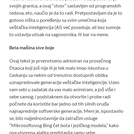
svojih granica, a ovaj “stvor” sastavljen od programskih
redova, eto, naučio je da to radi. Pretpostavljam da je to
gotovo ništa u poređenju sa svim umećima koja
veštačka inteligencija (AI) već poseduje, ali bez sumnje
to ustavlja utisak na sagovornika. Ili bar na mene.
Bela mašina sive boje
Ovaj tekst je prvenstveno adresiran na prosečnog
čitaoca koji još nije ili je tek malo imao iskustva u
ćaskanju sa nekim od trenutno dostupnih oblika
uznapredovale generacije veštačke inteligencije. Uzeo
sam sebi u zadatak da vas malo animiram, a još više i
sebe samog, i podstaknem da otvorite i probe radi
počnete da koristite bar jedno od tih silnih oruđa
najnaprednije softverske generacije. Meni je, ispostavilo
se, bilo najjednostavnije da zatražim usluge
“Mikrosoftovog Bing čet bota i jezičkog modela,” kako
ova visprena alatka predstavlja samu sebe.