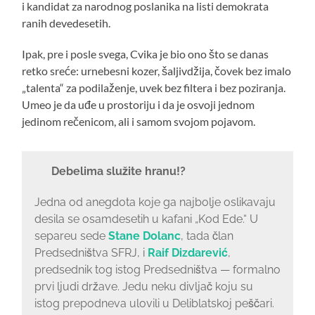
i kandidat za narodnog poslanika na listi demokrata
ranih devedesetih.
Ipak, pre i posle svega, Cvika je bio ono što se danas
retko sreće: urnebesni kozer, šaljivdžija, čovek bez imalo
„talenta“ za podilaženje, uvek bez filtera i bez poziranja.
Umeo je da uđe u prostoriju i da je osvoji jednom
jedinom rečenicom, ali i samom svojom pojavom.
Debelima služite hranu!?
Jedna od anegdota koje ga najbolje oslikavaju
desila se osamdesetih u kafani „Kod Ede.“ U
separeu sede
Stane Dolanc
, tada član
Predsedništva SFRJ, i
Raif Dizdarević
,
predsednik tog istog Predsedništva — formalno
prvi ljudi države. Jedu neku divljač koju su
istog prepodneva ulovili u Deliblatskoj peščari.