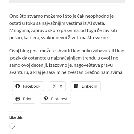
Ono što stvarno možemo i što je čak neophodno je
ostati u toku sa najvažnijim vestima iz AI sveta.
Mnogima, zapravo skoro pa svima, od toga će zavisiti
posao, karijera, svakodnevni život, ma šta sve ne.
Ovaj blog post možete shvatiti kao puku zabavu, ali i kao
poziv da ostanete u najznačajnijem trendu u ovoj i ne
samo ovoj deceniji. Izazovno je, nagoveštava pravu
avanturu, a kraj je sasvim neizvestan. Srećno nam svima.
Facebook
X
LinkedIn
Print
Pinterest
Like this:
Loading…