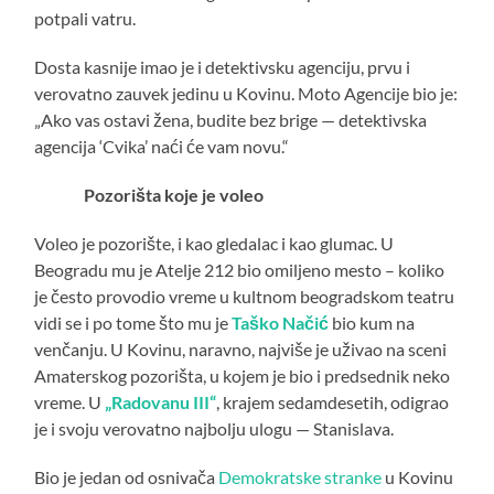
potpali vatru.
Dosta kasnije imao je i detektivsku agenciju, prvu i
verovatno zauvek jedinu u Kovinu. Moto Agencije bio je:
„Ako vas ostavi žena, budite bez brige — detektivska
agencija ‘Cvika’ naći će vam novu.“
Pozorišta koje je voleo
Voleo je pozorište, i kao gledalac i kao glumac. U
Beogradu mu je Atelje 212 bio omiljeno mesto – koliko
je često provodio vreme u kultnom beogradskom teatru
vidi se i po tome što mu je
Taško Načić
bio kum na
venčanju. U Kovinu, naravno, najviše je uživao na sceni
Amaterskog pozorišta, u kojem je bio i predsednik neko
vreme. U
„Radovanu III“
, krajem sedamdesetih, odigrao
je i svoju verovatno najbolju ulogu — Stanislava.
Bio je jedan od osnivača
Demokratske stranke
u Kovinu