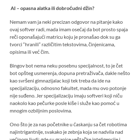
AI – opasna alatka ili dobroćudni džin?
Nemam vam ja neki precizan odgovor na pitanje kako
ovaj softver radi, mada imam osećaj da bot prosto spaja
reči oponašajući matricu koju je pronašao dok su ga
tvorci “hranili” različitim tekstovima, činjenicama,
opisima ili već čim.
Bingov bot nema neku posebnu specijalnost, to je čet
bot opšteg usmerenja, dopuna pretraživača, dakle nešto
kao svršeni gimnazijalac koji tek treba da ide na
specijalizaciju, odnosno fakultet, mada mu ovo potonje
nije suđeno. Jer specijalizaciju imaju softveri koji niču
naokolo kao pečurke posle kiše i služe kao pomoć u
mnogim ozbiljnim poslovima.
Ono što je za nas početnike u ćaskanju sa čet robotima
najintrigantnije, svakako je zebnja koja se nadvila nad
većinom ljudi: gde su granice veštačke inteligencije i