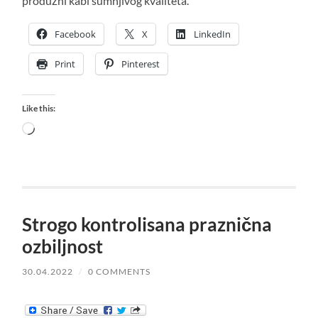
produžni kabl sumnjivog kvaliteta.
Facebook
X
LinkedIn
Print
Pinterest
Like this:
Loading…
Strogo kontrolisana praznična
ozbiljnost
30.04.2022
/
0 COMMENTS