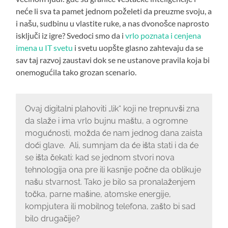
neće li sva ta pamet jednom poželeti da preuzme svoju, a
i našu, sudbinu u vlastite ruke, a nas dvonošce naprosto
isključi iz igre? Svedoci smo da i
vrlo poznata i cenjena
imena u IT svetu
i svetu uopšte glasno zahtevaju da se
sav taj razvoj zaustavi dok se ne ustanove pravila koja bi
onemogućila tako grozan scenario.
Ovaj digitalni plahoviti „lik“ koji ne trepnuvši zna
da slaže i ima vrlo bujnu maštu, a ogromne
mogućnosti, možda će nam jednog dana zaista
doći glave. Ali, sumnjam da će išta stati i da će
se išta čekati: kad se jednom stvori nova
tehnologija ona pre ili kasnije počne da oblikuje
našu stvarnost. Tako je bilo sa pronalaženjem
točka, parne mašine, atomske energije,
kompjutera ili mobilnog telefona, zašto bi sad
bilo drugačije?