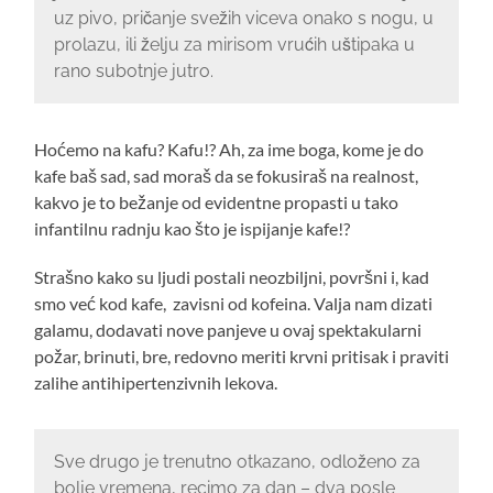
uz pivo, pričanje svežih viceva onako s nogu, u
prolazu, ili želju za mirisom vrućih uštipaka u
rano subotnje jutro.
Hoćemo na kafu? Kafu!? Ah, za ime boga, kome je do
kafe baš sad, sad moraš da se fokusiraš na realnost,
kakvo je to bežanje od evidentne propasti u tako
infantilnu radnju kao što je ispijanje kafe!?
Strašno kako su ljudi postali neozbiljni, površni i, kad
smo već kod kafe, zavisni od kofeina. Valja nam dizati
galamu, dodavati nove panjeve u ovaj spektakularni
požar, brinuti, bre, redovno meriti krvni pritisak i praviti
zalihe antihipertenzivnih lekova.
Sve drugo je trenutno otkazano, odloženo za
bolje vremena, recimo za dan – dva posle