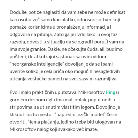
Doduše, bot će naglasiti da vam sebe ne može definisati
kao osobu već samo kao alatku, odnosno softver koji
pomaže korisnicima u pronalaženju informacija i
odgovora na pitanja. Zato ga je i vrlo lako, u ovoj fazi
razvoja, dovesti u situaciju da se ogradi i poruči vam da
ima svoje granice. Dakle, ne očekujte čuda, ali, budimo
pošteni, i kratkotrajni sastanak sa ovim vidom
“neorganske inteligencije” dovoljan je da se i sami
uverite koliko je cela priča oko mogućih nesagledivih
uticanja veštačke pameti na svet sasvim razumljiva.
Evo i malo praktičnih uputstava. Mikrosoftov
Bing
u
gornjem desnom uglu ima mali oblak, poput onih u
stripovima, sa utisnutim vlastitim logom. Dovoljno je
kliknuti na to mesto i “napredni jezički model” će se
otvoriti. Nema plaćanja, jedino treba biti ulogovan na
Mikrosoftov nalog koji svakako već imate.