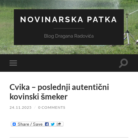
NOVINARSKA PATKA
Blog Dragana Radovića
Toggle
Toggle
search
mobile
field
menu
Cvika – poslednji autentični
kovinski šmeker
24.11.2025
/
0 COMMENTS