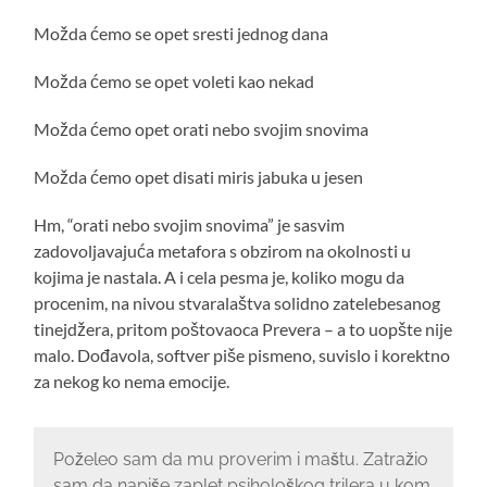
Možda ćemo se opet sresti jednog dana
Možda ćemo se opet voleti kao nekad
Možda ćemo opet orati nebo svojim snovima
Možda ćemo opet disati miris jabuka u jesen
Hm, “orati nebo svojim snovima” je sasvim
zadovoljavajuća metafora s obzirom na okolnosti u
kojima je nastala. A i cela pesma je, koliko mogu da
procenim, na nivou stvaralaštva solidno zatelebesanog
tinejdžera, pritom poštovaoca Prevera – a to uopšte nije
malo. Dođavola, softver piše pismeno, suvislo i korektno
za nekog ko nema emocije.
Poželeo sam da mu proverim i maštu. Zatražio
sam da napiše zaplet psihološkog trilera u kom