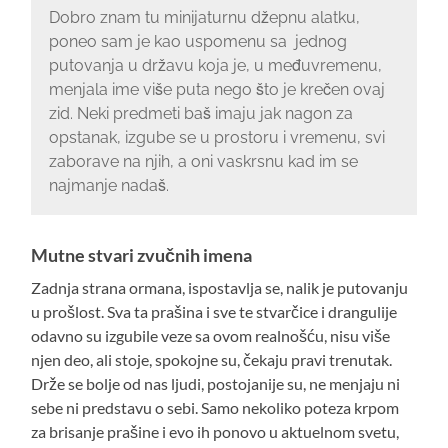
Dobro znam tu minijaturnu džepnu alatku,
poneo sam je kao uspomenu sa jednog
putovanja u državu koja je, u međuvremenu,
menjala ime više puta nego što je krečen ovaj
zid. Neki predmeti baš imaju jak nagon za
opstanak, izgube se u prostoru i vremenu, svi
zaborave na njih, a oni vaskrsnu kad im se
najmanje nadaš.
Mutne stvari zvučnih imena
Zadnja strana ormana, ispostavlja se, nalik je putovanju
u prošlost. Sva ta prašina i sve te stvarčice i drangulije
odavno su izgubile veze sa ovom realnošću, nisu više
njen deo, ali stoje, spokojne su, čekaju pravi trenutak.
Drže se bolje od nas ljudi, postojanije su, ne menjaju ni
sebe ni predstavu o sebi. Samo nekoliko poteza krpom
za brisanje prašine i evo ih ponovo u aktuelnom svetu,