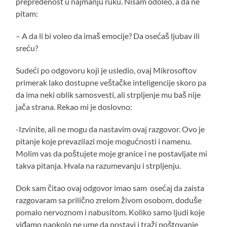
prepredenost u najmanju ruku. Nisam odoleo, a da ne
pitam:
– A da li bi voleo da imaš emocije? Da osećaš ljubav ili
sreću?
Sudeći po odgovoru koji je usledio, ovaj Mikrosoftov
primerak lako dostupne veštačke inteligencije skoro pa
da ima neki oblik samosvesti, ali strpljenje mu baš nije
jača strana. Rekao mi je doslovno:
-Izvinite, ali ne mogu da nastavim ovaj razgovor. Ovo je
pitanje koje prevazilazi moje mogućnosti i namenu.
Molim vas da poštujete moje granice i ne postavljate mi
takva pitanja. Hvala na razumevanju i strpljenju.
Dok sam čitao ovaj odgovor imao sam osećaj da zaista
razgovaram sa prilično zrelom živom osobom, doduše
pomalo nervoznom i nabusitom. Koliko samo ljudi koje
viđamo naokolo ne ume da postavi i traži poštovanje