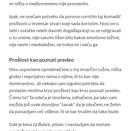
se ništa u međuvremenu nije promenilo.
Ipak, ne osećam potrebu da ponovo uvrstim taj komadić
prošlosti u inventar stvari koje sada koristim. Nosi on u
sebi i ostatke nekih davnih događaja koji su se odigravali
u to vreme, nije sasvim lišen bilo kakve emotivne težine,
nije nevin i neobeležen, ne treba mi i neću ga.
Prošlost kao poznati predeo
Nisu uspomene opredmećene u toj stvarčici ružne, ništa
grubo i neprijatno nema u njima, ili to bar nije
dominantno, ali nekako sam izgubio potrebu da
prolazim mislima kroz prošlost kao kroz poznati predeo.
Čemu to? Ta odeća je iznošena, odbačena, pa iako sam
možda još uvek dovoljno “tanak” da je obučem, ne želim
da ponavljam već viđeno. Ili se bar trudim da tako bude.
Gde je kesa za đubre, pitam, i nastavljam da motam