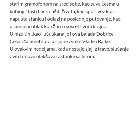
starim gramofonom na sred sobe, kao suva česma u
kuhinji, flash back naših života, kao spori voz koji
napušta stanicu i odlazi na poslednje putovanje, kao
usamljeni oblak koji žuri u susret svom kraju…
U nizu tih „kao“ ušuškana je i ova balada Dobrice
Cesarića umetnuta u sjajne zvuke Vlade i Bajke.
U ovakvim nedeljama, kada nestaje sjaj iz trave, slušanje
ovih tonova olakšava rastanke sa letom…