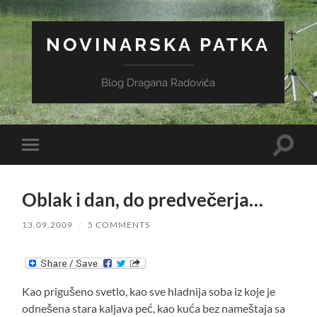
NOVINARSKA PATKA
Blog Dragana Radovića
Toggle
Toggle
search
mobile
field
menu
Oblak i dan, do predvečerja…
13.09.2009
/
5 COMMENTS
Kao prigušeno svetlo, kao sve hladnija soba iz koje je
odnešena stara kaljava peć, kao kuća bez nameštaja sa