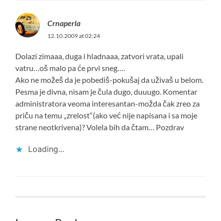
Crnaperla
12.10.2009 at 02:24
Dolazi zimaaa, duga i hladnaaa, zatvori vrata, upali
vatru…oš malo pa će prvi sneg….
Ako ne možeš da je pobediš-pokušaj da uživaš u belom.
Pesma je divna, nisam je čula dugo, duuugo. Komentar
administratora veoma interesantan-možda čak zreo za
priču na temu „zrelost“(ako već nije napisana i sa moje
strane neotkrivena)? Volela bih da čtam… Pozdrav
Loading...