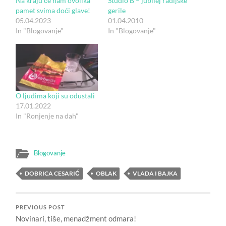
Na kraju će nam ovolika
Studio B – jubilej radijske
pamet svima doći glave!
gerile
05.04.2023
01.04.2010
In "Blogovanje"
In "Blogovanje"
O ljudima koji su odustali
17.01.2022
In "Ronjenje na dah"
Blogovanje
DOBRICA CESARIĆ
OBLAK
VLADA I BAJKA
PREVIOUS POST
Novinari, tiše, menadžment odmara!