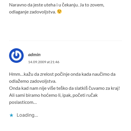
Naravno da jeste uteha i u čekanju. Ja to zovem,
odlaganje zadovoljstva.
admin
14.09.2009 at 21:46
Hmm…kažu da zrelost počinje onda kada naučimo da
odlažemo zadovoljstva.
Onda kad nam nije više teško da slatkiš čuvamo za kraj!
Ali sami biramo hoćemo li, ipak, početi ručak
poslasticom…
Loading...