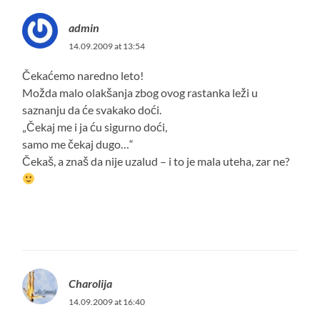
admin
14.09.2009 at 13:54
Čekaćemo naredno leto!
Možda malo olakšanja zbog ovog rastanka leži u
saznanju da će svakako doći.
„Čekaj me i ja ću sigurno doći,
samo me čekaj dugo…“
Čekaš, a znaš da nije uzalud – i to je mala uteha, zar ne?
Charolija
14.09.2009 at 16:40